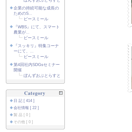
ぼんずおぶとらすと
企業の持続可能な成長の
ためのS...
ピースミール
『WBS』にて、スマート
農業が...
ピースミール
『スッキリ』特集コーナ
ーにて、...
ピースミール
第4回社内SDGsセミナー
開催
ぼんずおぶとらすと
Category
日 記 [ 414 ]
会社情報 [ 22 ]
製 品 [ 0 ]
その他 [ 0 ]