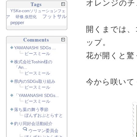
オレンジのチ
Tags
YSKe-comソリューションフェ
フットサル
ア
研修,仮想化
pepper
開くまでは、
Comments
ップ。
YAMANASHI SDGs ...
ピースミール
花が開くと驚
株式会社Toshin様の
「An...
ピースミール
今から咲いて
県内のSDGs取り組み
ピースミール
「YAMANASHI SDGs...
ピースミール
落ち葉の舞う季節
ぼんずおぶとらすと
釣り同好会活動紹介
ウーマン委員会