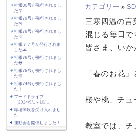
社報80号が発行されまし
カテゴリー
»
SD
た🎐
社報79号が発行されまし
三寒四温の言
た🌸
社報78号が発行されまし
混じる毎日で
た☃
社報７７号が発行されま
皆さま、いか
した🌊
社報76号が発行されまし
た🐸
社報75号が発行されまし
「春のお花」
た🌸
社報74号が発行されまし
た！
フードドライブ
桜や桃、チュ
（2024/9/1～10/...
職場体験を受け入れまし
た
運動会を開催しました！
教室では、チ