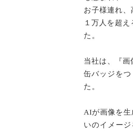
お子様連れ、
１万人を超え
た。
当社は、『画
缶バッジをつ
た。
AIが画像を
いのイメージ