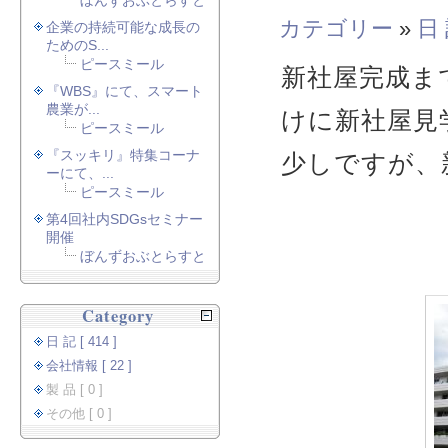
ぼんずおぶとらすと
カテゴリー
»
日
企業の持続可能な成長の
ためのS...
ピースミール
新社屋完成ま
『WBS』にて、スマート
農業が...
けに新社屋見
ピースミール
『スッキリ』特集コーナ
少しですが、
ーにて、...
ピースミール
第4回社内SDGsセミナー
開催
ぼんずおぶとらすと
Category
日 記 [ 414 ]
会社情報 [ 22 ]
製 品 [ 0 ]
その他 [ 0 ]