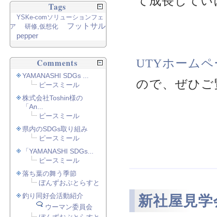
て成長してい
Tags
YSKe-comソリューションフェ
フットサル
ア
研修,仮想化
pepper
UTYホームペ
Comments
YAMANASHI SDGs ...
ので、ぜひご
ピースミール
株式会社Toshin様の
「An...
ピースミール
県内のSDGs取り組み
ピースミール
「YAMANASHI SDGs...
ピースミール
落ち葉の舞う季節
ぼんずおぶとらすと
釣り同好会活動紹介
新社屋見学
ウーマン委員会