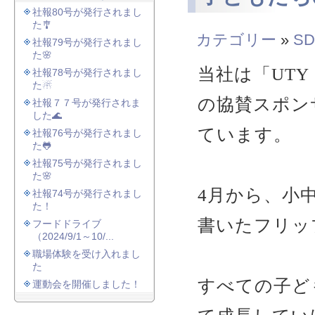
社報80号が発行されまし
た🎐
カテゴリー
»
SD
社報79号が発行されまし
た🌸
当社は「UT
社報78号が発行されまし
た☃
の協賛スポン
社報７７号が発行されま
した🌊
ています。
社報76号が発行されまし
た🐸
社報75号が発行されまし
た🌸
4月から、小中
社報74号が発行されまし
た！
書いたフリッ
フードドライブ
（2024/9/1～10/...
職場体験を受け入れまし
た
すべての子ど
運動会を開催しました！