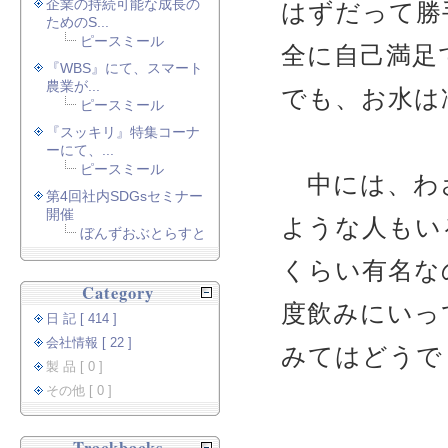
企業の持続可能な成長の
はずだって勝
ためのS...
ピースミール
全に自己満足
『WBS』にて、スマート
農業が...
でも、お水は
ピースミール
『スッキリ』特集コーナ
ーにて、...
ピースミール
中には、わ
第4回社内SDGsセミナー
開催
ような人もい
ぼんずおぶとらすと
くらい有名な
Category
度飲みにいっ
日 記 [ 414 ]
会社情報 [ 22 ]
みてはどうで
製 品 [ 0 ]
その他 [ 0 ]