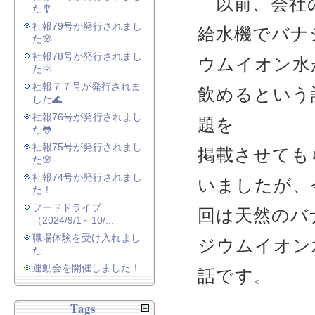
以前、会社
た🎐
社報79号が発行されまし
給水機でバナ
た🌸
社報78号が発行されまし
ウムイオン水
た☃
社報７７号が発行されま
飲めるという
した🌊
社報76号が発行されまし
題を
た🐸
社報75号が発行されまし
掲載させても
た🌸
社報74号が発行されまし
いましたが、
た！
フードドライブ
回は天然のバ
（2024/9/1～10/...
職場体験を受け入れまし
ジウムイオン
た
運動会を開催しました！
話です。
Tags