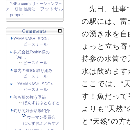
YSKe-comソリューションフェ
先日、仕事で
フットサル
ア
研修,仮想化
pepper
の駅には、富
Comments
の湧き水を自
YAMANASHI SDGs ...
ピースミール
ょっと立ち寄
株式会社Toshin様の
持参の水筒で
「An...
ピースミール
水は飲めます
県内のSDGs取り組み
ピースミール
ここでは、"
「YAMANASHI SDGs...
ピースミール
す！魚だって
落ち葉の舞う季節
ぼんずおぶとらすと
よりも"天然
釣り同好会活動紹介
ウーマン委員会
と"天然"の方
ぼんずおぶとらすと