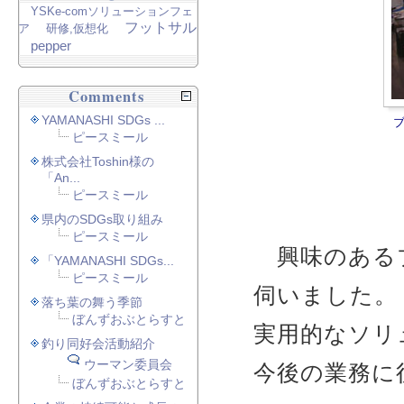
YSKe-comソリューションフェ
フットサル
ア
研修,仮想化
pepper
Comments
YAMANASHI SDGs ...
ピースミール
株式会社Toshin様の
「An...
ピースミール
県内のSDGs取り組み
ピースミール
興味のあるブ
「YAMANASHI SDGs...
ピースミール
伺いました。
落ち葉の舞う季節
ぼんずおぶとらすと
実用的なソリ
釣り同好会活動紹介
ウーマン委員会
今後の業務に
ぼんずおぶとらすと