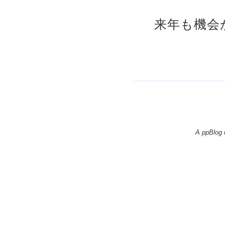
来年も機会
A ppBlog 