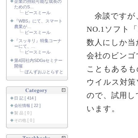
企業の持続可能な成長の
ためのS...
ピースミール
余談ですが、
『WBS』にて、スマート
農業が...
NO.1ソフト
ピースミール
数人にしか当
『スッキリ』特集コーナ
ーにて、...
ピースミール
会社のビンゴ
第4回社内SDGsセミナー
開催
こともあるも
ぼんずおぶとらすと
ウイルス対策
Category
ので、試用し
日 記 [ 414 ]
会社情報 [ 22 ]
います。
製 品 [ 0 ]
その他 [ 0 ]