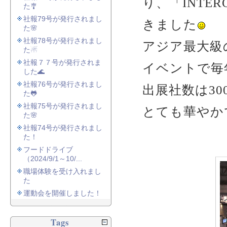
り、「INTER
た🎐
社報79号が発行されまし
きました
た🌸
社報78号が発行されまし
アジア最大級
た☃
社報７７号が発行されま
イベントで毎
した🌊
社報76号が発行されまし
出展社数は3
た🐸
社報75号が発行されまし
とても華やか
た🌸
社報74号が発行されまし
た！
フードドライブ
（2024/9/1～10/...
職場体験を受け入れまし
た
運動会を開催しました！
Tags