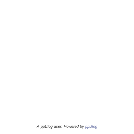
A ppBlog user. Powered by
ppBlog