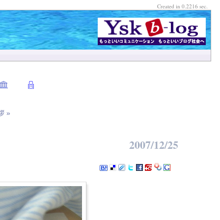
Created in 0.2216 sec.
拶 »
2007/12/25