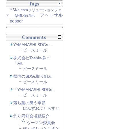
Tags
YSKe-comソリューションフェ
フットサル
ア
研修,仮想化
pepper
Comments
YAMANASHI SDGs ...
ピースミール
株式会社Toshin様の
「An...
ピースミール
県内のSDGs取り組み
ピースミール
「YAMANASHI SDGs...
ピースミール
落ち葉の舞う季節
ぼんずおぶとらすと
釣り同好会活動紹介
ウーマン委員会
ぼんずおぶとらすと