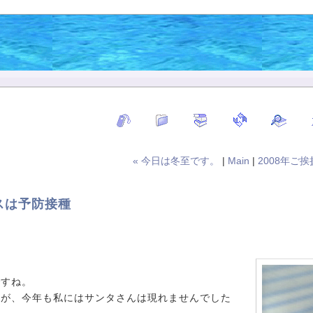
« 今日は冬至です。
|
Main
|
2008年ご挨
スは予防接種
ですね。
たが、今年も私にはサンタさんは現れませんでした