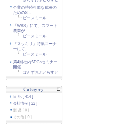
企業の持続可能な成長の
ためのS...
ピースミール
『WBS』にて、スマート
農業が...
ピースミール
『スッキリ』特集コーナ
ーにて、...
ピースミール
第4回社内SDGsセミナー
開催
ぼんずおぶとらすと
Category
日 記 [ 414 ]
会社情報 [ 22 ]
製 品 [ 0 ]
その他 [ 0 ]