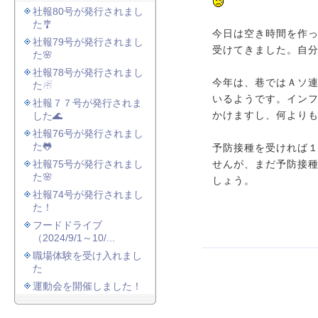
社報80号が発行されまし
た🎐
今日は空き時間を作
社報79号が発行されまし
受けてきました。自
た🌸
社報78号が発行されまし
今年は、巷ではＡソ
た☃
いるようです。イン
社報７７号が発行されま
した🌊
かけますし、何より
社報76号が発行されまし
た🐸
予防接種を受ければ
社報75号が発行されまし
せんが、まだ予防接
た🌸
しょう。
社報74号が発行されまし
た！
フードドライブ
（2024/9/1～10/...
職場体験を受け入れまし
た
運動会を開催しました！