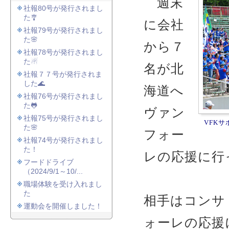
週末
社報80号が発行されまし
た🎐
に会社
社報79号が発行されまし
た🌸
から７
社報78号が発行されまし
た☃
名が北
社報７７号が発行されま
した🌊
海道へ
社報76号が発行されまし
た🐸
ヴァン
社報75号が発行されまし
VFKサ
た🌸
フォー
社報74号が発行されまし
た！
レの応援に行
フードドライブ
（2024/9/1～10/...
職場体験を受け入れまし
た
相手はコンサ
運動会を開催しました！
ォーレの応援