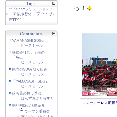
Tags
っ！
YSKe-comソリューションフェ
フットサル
ア
研修,仮想化
pepper
Comments
YAMANASHI SDGs ...
ピースミール
株式会社Toshin様の
「An...
ピースミール
県内のSDGs取り組み
ピースミール
「YAMANASHI SDGs...
ピースミール
落ち葉の舞う季節
ぼんずおぶとらすと
コンサドーレ大応援
釣り同好会活動紹介
ウーマン委員会
ぼんずおぶとらすと