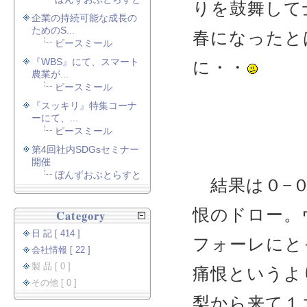
りを鼓舞して
企業の持続可能な成長の
ためのS...
春になったと
ピースミール
『WBS』にて、スマート
に・・
農業が...
ピースミール
『スッキリ』特集コーナ
ーにて、...
ピースミール
第4回社内SDGsセミナー
開催
ぼんずおぶとらすと
結果は０−
恨のドロー。
Category
日 記 [ 414 ]
フォーレにと
会社情報 [ 22 ]
製 品 [ 0 ]
痛恨というよ
その他 [ 0 ]
梨から来て１