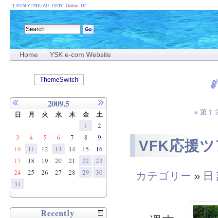
T:
Y:
ALL:
Online:
Home
YSK e-com Website
ThemeSwitch
2009.5
« 第
日
月
火
水
木
金
土
1
2
3
4
5
6
7
8
9
VFK応援ツ
10
11
12
13
14
15
16
17
18
19
20
21
22
23
24
25
26
27
28
29
30
カテゴリー
»
日
31
Recently