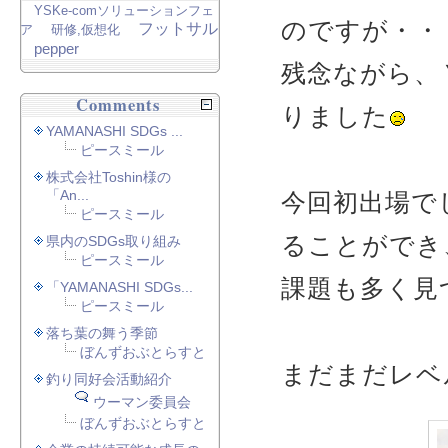
YSKe-comソリューションフェ
のですが・・
フットサル
ア
研修,仮想化
pepper
残念ながら、
Comments
りました
YAMANASHI SDGs ...
ピースミール
株式会社Toshin様の
「An...
今回初出場で
ピースミール
ることができ
県内のSDGs取り組み
ピースミール
課題も多く見
「YAMANASHI SDGs...
ピースミール
落ち葉の舞う季節
ぼんずおぶとらすと
まだまだレベ
釣り同好会活動紹介
ウーマン委員会
ぼんずおぶとらすと