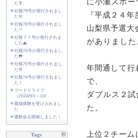
に小瀬スポー
た🎐
社報79号が発行されまし
『平成２４年
た🌸
社報78号が発行されまし
山梨県予選大
た☃
社報７７号が発行されま
がありました
した🌊
社報76号が発行されまし
た🐸
社報75号が発行されまし
年間通して行
た🌸
社報74号が発行されまし
で、
た！
フードドライブ
ダブルス２試
（2024/9/1～10/...
職場体験を受け入れまし
た。
た
運動会を開催しました！
上位２チーム
Tags