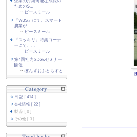
企業の持続可能な成長の
ためのS...
ピースミール
『WBS』にて、スマート
農業が...
ピースミール
『スッキリ』特集コーナ
ーにて、...
ピースミール
第4回社内SDGsセミナー
開催
ぼんずおぶとらすと
Category
日 記 [ 414 ]
会社情報 [ 22 ]
製 品 [ 0 ]
その他 [ 0 ]
Trackbacks