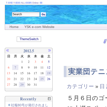
T:
Y:
ALL:
Online:
Home
YSK e-com Website
ThemeSwitch
2012.5
日
月
火
水
木
金
土
1
2
3
4
5
6
7
8
9
10
11
12
実業団テニ
13
14
15
16
17
18
19
20
21
22
23
24
25
26
27
28
29
30
31
カテゴリー
»
日
５月６日のゴ
Recently
社報80号が発行されまし